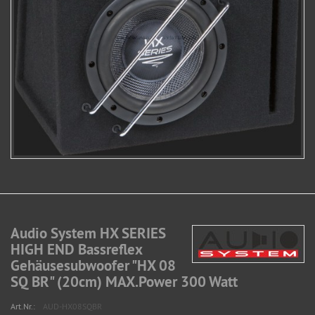
Audio System HX SERIES
HIGH END Bassreflex
Gehäusesubwoofer "HX 08
SQ BR" (20cm) MAX.Power 300 Watt
Art.Nr.:
AUD-HX08SQBR