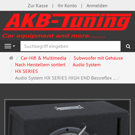
Zur Kasse
Ihr Konto
Anmelden
S
Navigation
Startseite
Car-Hifi & Multimedia
Subwoofer mit Gehäuse
Nach Herstellern sortiert
Audio System
HX SERIES
Audio System HX SERIES HIGH END Bassreflex ...