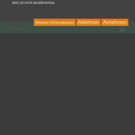
dies ist nicht deaktivierbar.
Ablehnen
Annehmen
Weitere Informationen
War
0 Artikel
Kontakt