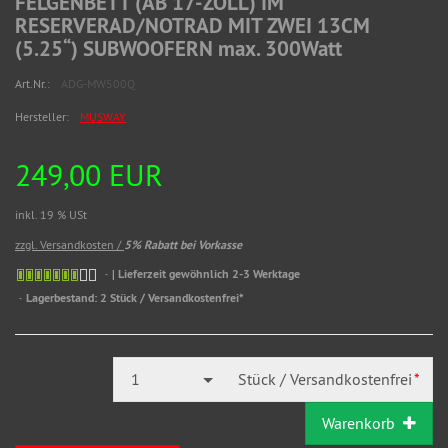
FELGENBETT (AB 17-ZOLL) IM
RESERVERAD/NOTRAD MIT ZWEI 13CM
(5.25“) SUBWOOFERN max. 300Watt
Art.Nr.:
ADG-MW500Q
Hersteller:
MUSWAY
249,00 EUR
inkl. 19 % USt
zzgl. Versandkosten /
5% Rabatt bei Vorkasse
| Lieferzeit gewöhnlich 2-3 Werktage
Lagerbestand: 2 Stück / Versandkostenfrei*
1
Stück / Versandkostenfrei
*
Warenkorb