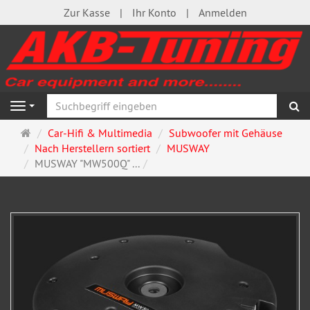
Zur Kasse
Ihr Konto
Anmelden
S
Navigation
Startseite
Car-Hifi & Multimedia
Subwoofer mit Gehäuse
Nach Herstellern sortiert
MUSWAY
MUSWAY "MW500Q" ...