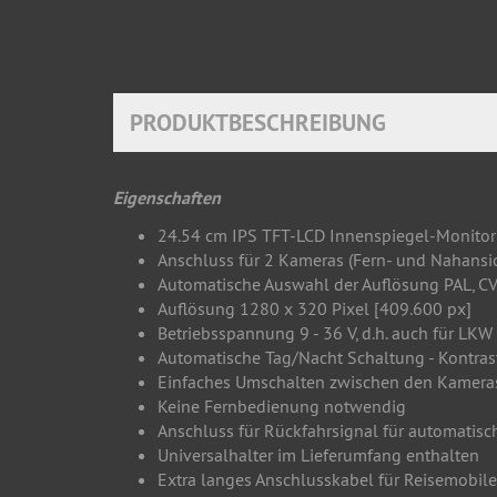
PRODUKTBESCHREIBUNG
Eigenschaften
24.54 cm IPS TFT-LCD Innenspiegel-Monitor 
Anschluss für 2 Kameras (Fern- und Nahansic
Automatische Auswahl der Auflösung PAL, C
Auflösung 1280 x 320 Pixel [409.600 px]
Betriebsspannung 9 - 36 V, d.h. auch für L
Automatische Tag/Nacht Schaltung - Kontras
Einfaches Umschalten zwischen den Kamera
Keine Fernbedienung notwendig
Anschluss für Rückfahrsignal für automatis
Universalhalter im Lieferumfang enthalten
Extra langes Anschlusskabel für Reisemobi