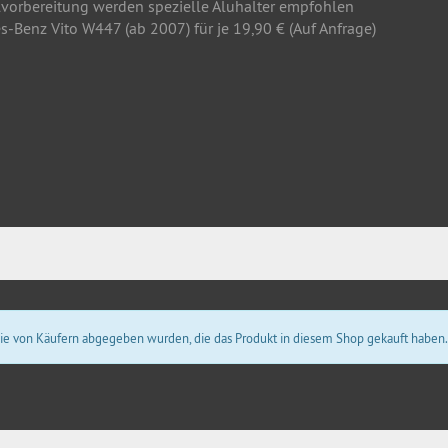
lvorbereitung werden spezielle Aluhalter empfohlen
s-Benz Vito W447 (ab 2007) für je 19,90 € (Auf Anfrage)
 die von Käufern abgegeben wurden, die das Produkt in diesem Shop gekauft haben