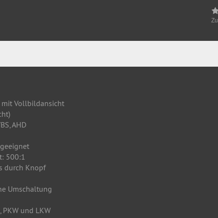
Zu
mit Vollbildansicht
ht)
VBS, AHD
KW geeignet
t: 500:1
s durch Knopf
che Umschaltung
le, PKW und LKW