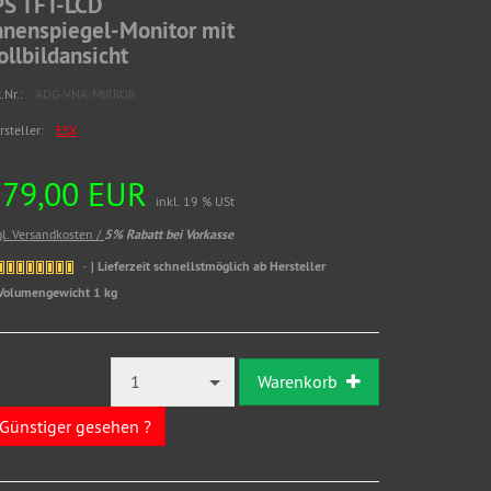
PS TFT-LCD
nnenspiegel-Monitor mit
ollbildansicht
.Nr.:
ADG-VNA-MIRROR
rsteller:
ESX
279,00 EUR
inkl. 19 % USt
gl. Versandkosten /
5% Rabatt bei Vorkasse
| Lieferzeit schnellstmöglich ab Hersteller
Volumengewicht 1 kg
1
Warenkorb
Günstiger gesehen ?