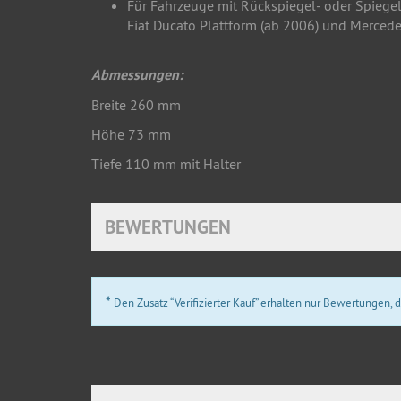
Für Fahrzeuge mit Rückspiegel- oder Spiege
Fiat Ducato Plattform (ab 2006) und Mercede
Abmessungen:
Breite 260 mm
Höhe 73 mm
Tiefe 110 mm mit Halter
BEWERTUNGEN
*
Den Zusatz “Verifizierter Kauf” erhalten nur Bewertungen,