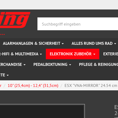
ALARMANLAGEN & SICHERHEIT
ALLES RUND UMS RAD
-HIFI & MULTIMEDIA
ELEKTRONIK ZUBEHÖR
EXTERI
ERCHANDISE
PEDALBOXTUNING
PFLEGE & REINIGUN
NTE
r
10" (25,4cm) - 12,4" (31,5cm)
ESX "VNA-MIRROR" 24.54 cm (9
E
2