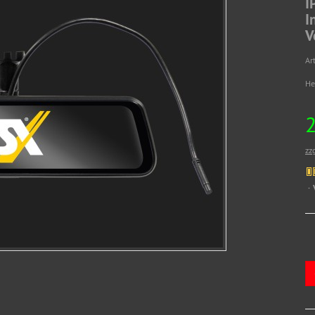
I
I
V
Art
He
zz