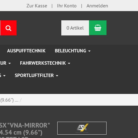
Zur Kasse
Ihr Konto
Anmelden
Warenkorb
Suchen
0 Artikel
AUSPUFFTECHNIK
BELEUCHTUNG
EUR
FAHRWERKSTECHNIK
G
SPORTLUFTFILTER
.66”) ...
SX "VNA-MIRROR"
4.54 cm (9.66”)