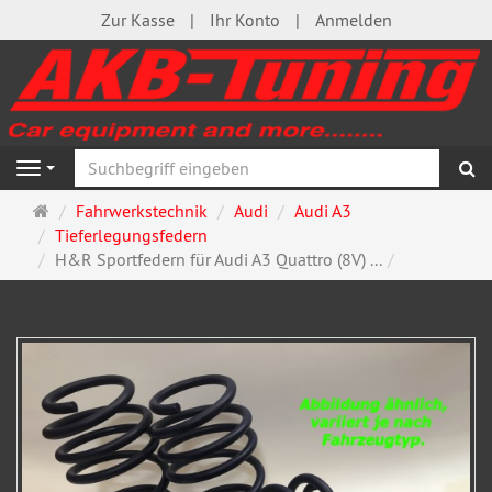
Zur Kasse
Ihr Konto
Anmelden
S
Navigation
Startseite
Fahrwerkstechnik
Audi
Audi A3
Tieferlegungsfedern
H&R Sportfedern für Audi A3 Quattro (8V) ...