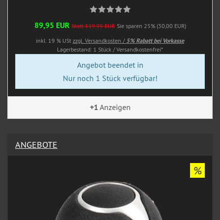
89,95 EUR
Statt 119,95 EUR
Sie sparen 25% (30,00 EUR)
inkl. 19 % USt
zzgl. Versandkosten /
5% Rabatt bei Vorkasse
Lagerbestand: 1 Stück / Versandkostenfrei*
Angebot beendet in
Nur noch 1 Stück verfügbar!
+1
Anzeigen
ANGEBOTE
%