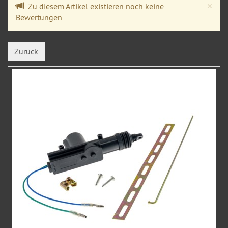
Cl
×
Zu diesem Artikel existieren noch keine
Bewertungen
Zurück