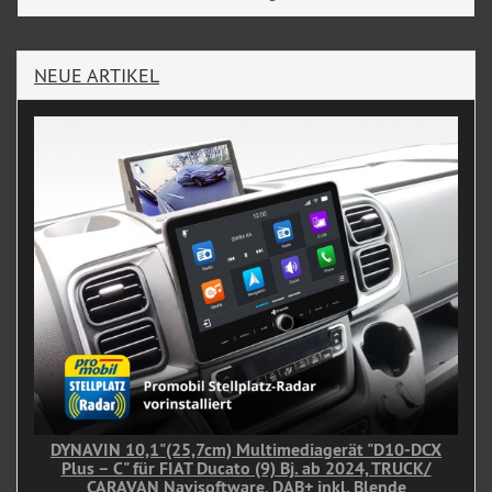
NEUE ARTIKEL
DYNAVIN 10,1"(25,7cm) Multimediagerät "D10-DCX
Plus – C" für FIAT Ducato (9) Bj. ab 2024, TRUCK/
CARAVAN Navisoftware, DAB+ inkl. Blende