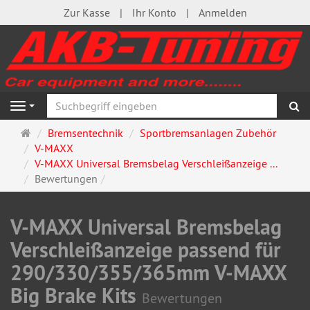
Zur Kasse
Ihr Konto
Anmelden
S
Navigation
Startseite
Bremsentechnik
Sportbremsanlagen Zubehör
V-MAXX
V-MAXX Universal Bremsbelag Verschleißanzeige ...
Bewertungen
V-MAXX Universal Bremsbelag
Verschleißanzeige passend für
290/330/355/365mm V-MAXX
Big Brake Kits
Bewertungen