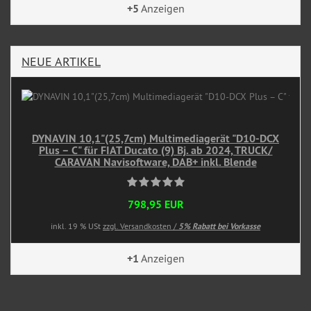
+5
Anzeigen
NEUE ARTIKEL
DYNAVIN 10,1"(25,7cm) Multimediagerät "D10-DCX
Plus – C" für FIAT Ducato (9) Bj. ab 2024, TRUCK/
CARAVAN Navisoftware, DAB+ inkl. Blende
798,95 EUR
inkl. 19 % USt
zzgl. Versandkosten /
5% Rabatt bei Vorkasse
+1
Anzeigen