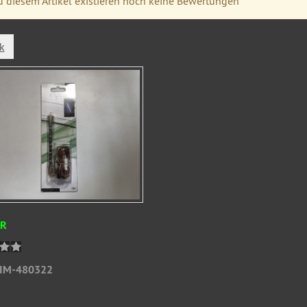
 diesem Artikel existieren noch keine Bewertungen
k
UR
IM-480322