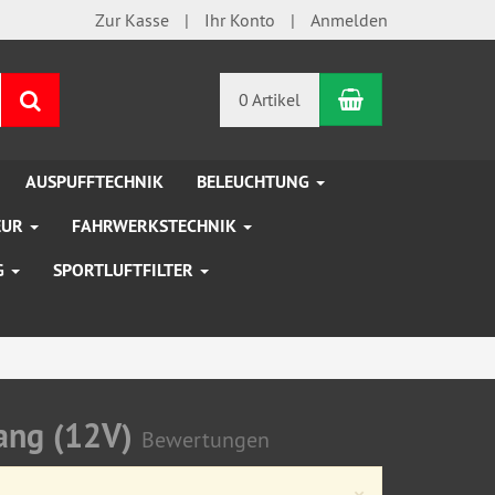
Zur Kasse
Ihr Konto
Anmelden
Warenkorb
Suchen
0 Artikel
AUSPUFFTECHNIK
BELEUCHTUNG
EUR
FAHRWERKSTECHNIK
G
SPORTLUFTFILTER
lang (12V)
Bewertungen
Close