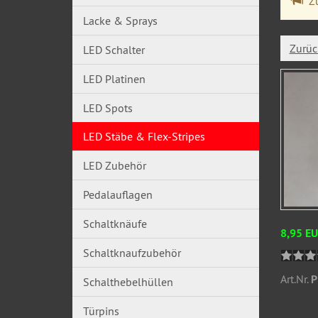
Zu
Lacke & Sprays
Zurüc
LED Schalter
LED Platinen
LED Spots
LED Stäbe & Flex-Stripes
LED Zubehör
Pedalauflagen
Schaltknäufe
8,95 E
Schaltknaufzubehör
Art.Nr.
P
Schalthebelhüllen
Türpins