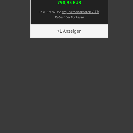
798,95 EUR
inkl. 19 % USt
zzgl. Versandkosten /
5%
Rabatt bei Vorkasse
+1
Anzeigen