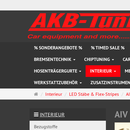
% SONDERANGEBOTE %
% TIMED SALE %
BREMSENTECHNIK
CHIPTUNING
CAR
HOSENTRÄGERGURTE
INTERIEUR
M
WERKSTATTZUBEHÖR
ZUSATZINSTRUME
Startseite
Interieur
LED Stäbe & Flex-Stripes
A
AIV
INTERIEUR
Bezugstoffe