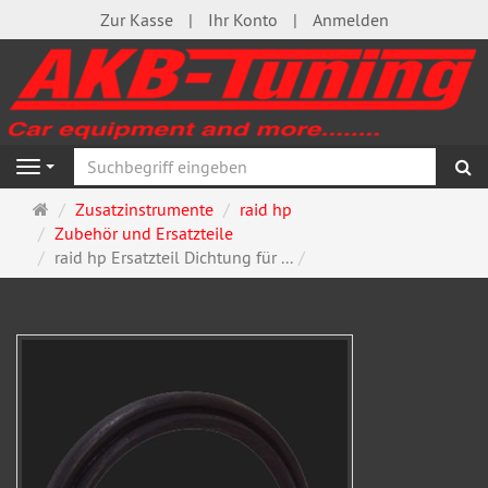
Zur Kasse
Ihr Konto
Anmelden
S
Navigation
Startseite
Zusatzinstrumente
raid hp
Zubehör und Ersatzteile
raid hp Ersatzteil Dichtung für ...