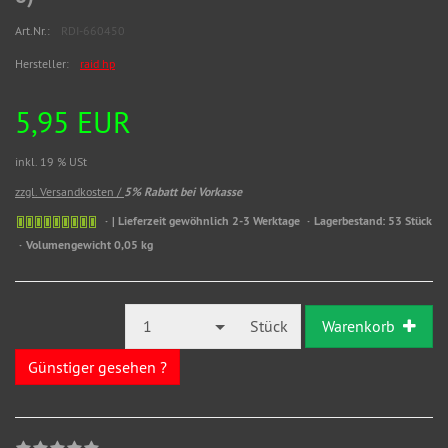
Art.Nr.:
RDI-660450
Hersteller:
raid hp
5,95 EUR
inkl. 19 % USt
zzgl. Versandkosten /
5% Rabatt bei Vorkasse
| Lieferzeit gewöhnlich 2-3 Werktage
Lagerbestand: 53 Stück
Volumengewicht 0,05 kg
1
Stück
Warenkorb
Günstiger gesehen ?