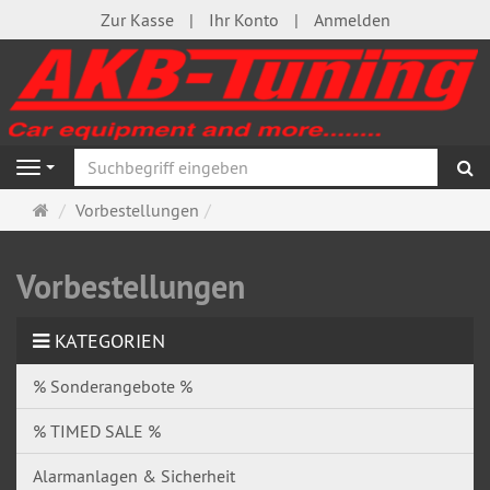
Zur Kasse
Ihr Konto
Anmelden
S
Navigation
Startseite
Vorbestellungen
Vorbestellungen
KATEGORIEN
% Sonderangebote %
% TIMED SALE %
Alarmanlagen & Sicherheit