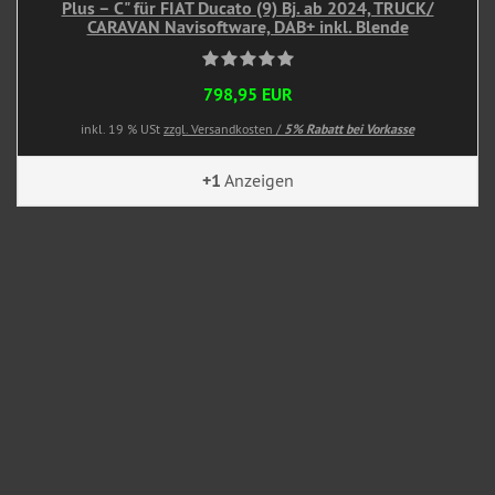
Plus – C" für FIAT Ducato (9) Bj. ab 2024, TRUCK/
CARAVAN Navisoftware, DAB+ inkl. Blende
798,95 EUR
inkl. 19 % USt
zzgl. Versandkosten /
5% Rabatt bei Vorkasse
+1
Anzeigen